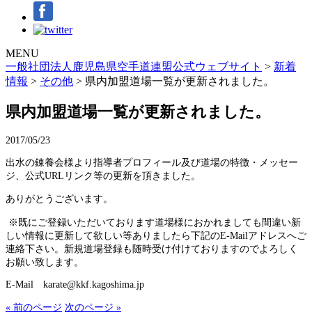
MENU
一般社団法人鹿児島県空手道連盟公式ウェブサイト
>
新着
情報
>
その他
>
県内加盟道場一覧が更新されました。
県内加盟道場一覧が更新されました。
2017/05/23
出水の錬養会様より指導者プロフィール及び道場の特徴・メッセー
ジ、公式URLリンク等の更新を頂きました。
ありがとうございます。
※既にご登録いただいております道場様におかれましても間違い新
しい情報に更新して欲しい等ありましたら下記のE-Mailアドレスへご
連絡下さい。新規道場登録も随時受け付けておりますのでよろしく
お願い致します。
E-Mail karate@kkf.kagoshima.jp
« 前のページ
次のページ »