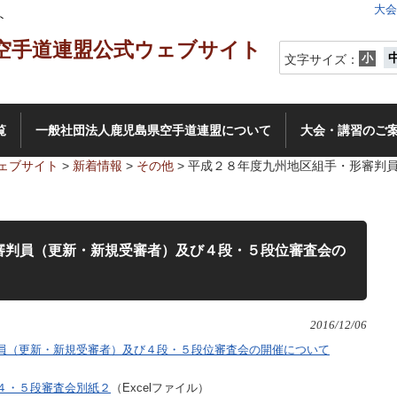
大会
ト
小
文字サイズ：
覧
一般社団法人鹿児島県空手道連盟について
大会・講習のご
ェブサイト
>
新着情報
>
その他
>
平成２８年度九州地区組手・形審判
審判員（更新・新規受審者）及び４段・５段位審査会の
2016/12/06
員（更新・新規受審者）及び４段・５段位審査会の開催について
４・５段審査会別紙２
（Excelファイル）