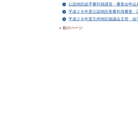
公認地区組手審判員講習・審査会申込
平成２８年度公認地区形審判員審査・
平成２８年度九州地区協議会主管 組
« 前のページ