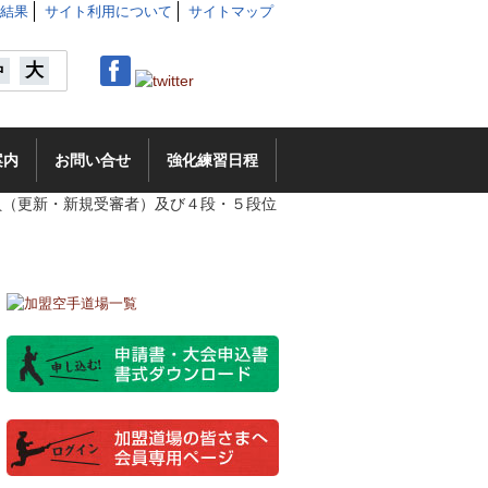
結果
サイト利用について
サイトマップ
大
中
案内
お問い合せ
強化練習日程
員（更新・新規受審者）及び４段・５段位