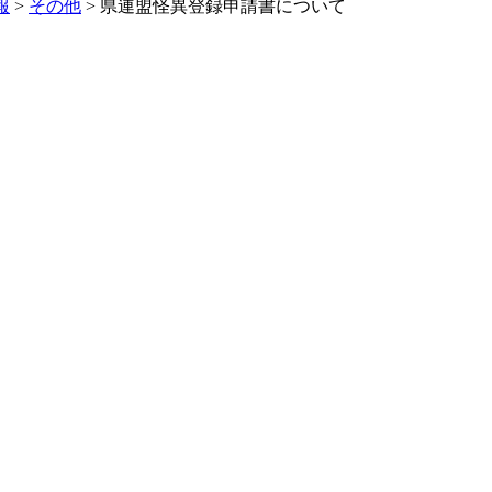
報
>
その他
>
県連盟怪異登録申請書について