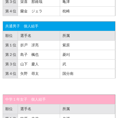
第３位
栄喜 那維哉
亀津
第４位
蘭金 ジェラ
枕崎
共通男子 個人組手
順位
選手名
所属
第１位
折戸 冴亮
紫原
第２位
島子 楓也
菱刈
第３位
山下 慶人
武
第４位
矢野 尋太
国分南
中学１年女子 個人組手
順位
選手名
所属