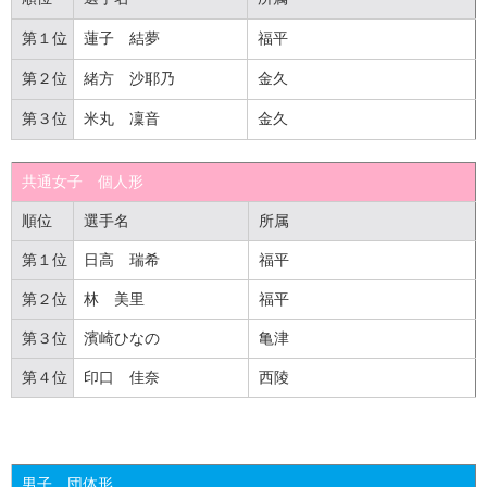
第１位
蓮子 結夢
福平
第２位
緒方 沙耶乃
金久
第３位
米丸 凜音
金久
共通女子
個人
形
順位
選手名
所属
第１位
日高 瑞希
福平
第２位
林 美里
福平
第３位
濱崎ひなの
亀津
第４位
印口 佳奈
西陵
男子 団体形