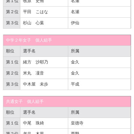
第１位
牧原 史侑
名瀬
第２位
平田 こはな
名瀬
第３位
杉山 心葉
伊仙
中学２年女子 個人組手
順位
選手名
所属
第１位
緒方 沙耶乃
金久
第２位
米丸 凜音
金久
第３位
中木屋 未歩
平成
共通女子 個人組手
順位
選手名
所属
第１位
中尾 珠綺
皇德寺
第２位
老谷 木里
栗野