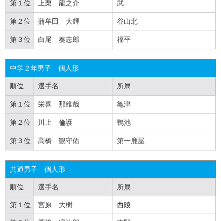
第１位
上栗 龍之介
武
第２位
蒲牟田 大輝
谷山北
第３位
白尾 奏志郎
福平
中学２年男子
個人
形
順位
選手名
所属
第１位
栄喜 那維哉
亀津
第２位
川上 倫護
鴨池
第３位
高橋 観守佑
第一鹿屋
共通男子
個人
形
順位
選手名
所属
第１位
宮原 大樹
西陵