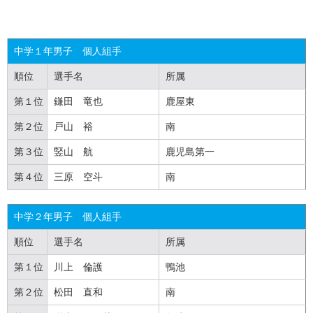
中学１年男子 個人組手
順位
選手名
所属
第１位
鎌田 竜也
鹿屋東
第２位
戸山 裕
南
第３位
竪山 航
鹿児島第一
第４位
三原 空斗
南
中学２年男子 個人組手
順位
選手名
所属
第１位
川上 倫護
鴨池
第２位
松田 直和
南