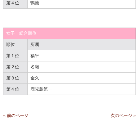
第４位
鴨池
女子 総合順位
順位
所属
第１位
福平
第２位
名瀬
第３位
金久
第４位
鹿児島第一
« 前のページ
次のページ »