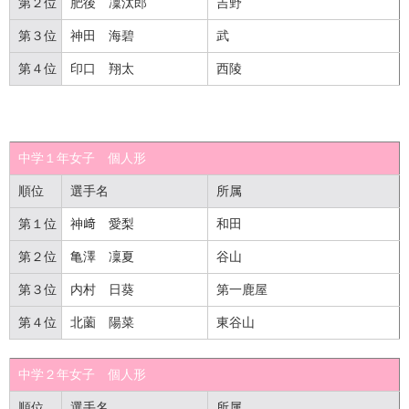
第２位
肥後 凜汰郎
吉野
第３位
神田 海碧
武
第４位
印口 翔太
西陵
中学１年女子
個人
形
順位
選手名
所属
第１位
神﨑 愛梨
和田
第２位
亀澤 凜夏
谷山
第３位
内村 日葵
第一鹿屋
第４位
北薗 陽菜
東谷山
中学２年女子
個人
形
順位
選手名
所属