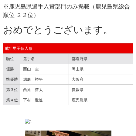
※鹿児島県選手入賞部門のみ掲載（鹿児島県総合
順位 ２２位）
おめでとうございます。
成年男子個人形
順位
選手名
都道府県
優勝
西山 圭
岡山県
準優勝
堀庭 裕平
大阪府
第３位
西原 啓太
愛媛県
第４位
下村 世連
鹿児島県