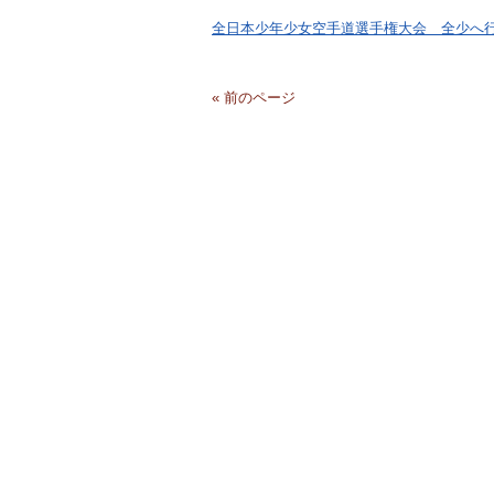
全日本少年少女空手道選手権大会 全少へ
« 前のページ