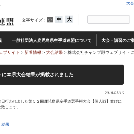
大会
ト
大
中
小
文字サイズ：
覧
一般社団法人鹿児島県空手道連盟について
大会・講習のご
ェブサイト
>
新着情報
>
大会結果
>
株式会社チャンプ殿ウェブサイト
トに本県大会結果が掲載されました
2018/05/16
先日行われました第５２回鹿児島県空手道選手権大会【個人戦】並びに
せ致します。
】結果