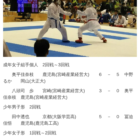
成年女子組手個人 2回戦～3回戦
奥平佳奈枝 鹿児島(宮崎産業経営大) ６ － ５ 中野
るか 岡山(大正大)
八頭司 歩 宮崎(宮崎産業経営大) ３ － ０ 奥平
佳奈枝 鹿児島(宮崎産業経営大)
少年男子形 2回戦
田中透也 京都(大阪学芸高) ５ － ０ 冨迫
佳悟 鹿児島(鹿児島工高)
少年女子形 1回戦～2回戦