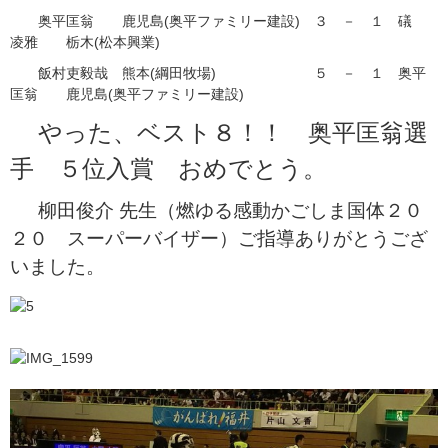
奥平匡翁 鹿児島(奥平ファミリー建設) ３ － １ 礒
凌雅 栃木(松本興業)
飯村吏毅哉 熊本(綱田牧場) ５ － １ 奥平
匡翁 鹿児島(奥平ファミリー建設)
やった、ベスト８！！ 奥平匡翁選
手 ５位入賞 おめでとう。
柳田俊介 先生（燃ゆる感動かごしま国体２０
２０ スーパーバイザー）ご指導ありがとうござ
いました。