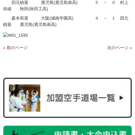
四元槙葵 鹿児島(鹿児島南高) ５ － ０ 村上
奈緒 秋田(秋田工高)
森本莉菜 大阪(城南学園高) ４ － １ 四元
槙葵 鹿児島(鹿児島南高)
« 前のページ
次のページ »