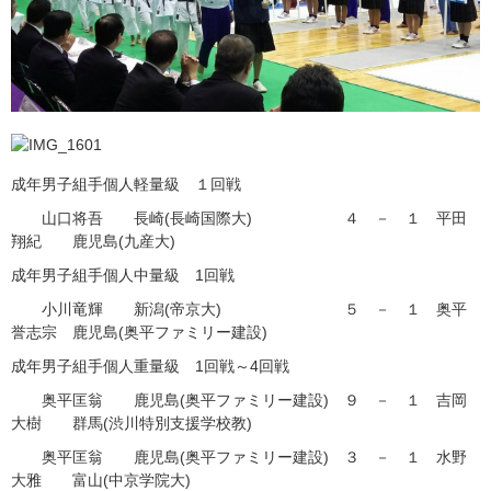
成年男子組手個人軽量級 １回戦
山口将吾 長崎(長崎国際大) ４ － １ 平田
翔紀 鹿児島(九産大)
成年男子組手個人中量級 1回戦
小川竜輝 新潟(帝京大) ５ － １ 奥平
誉志宗 鹿児島(奥平ファミリー建設)
成年男子組手個人重量級 1回戦～4回戦
奥平匡翁 鹿児島(奥平ファミリー建設) ９ － １ 吉岡
大樹 群馬(渋川特別支援学校教)
奥平匡翁 鹿児島(奥平ファミリー建設) ３ － １ 水野
大雅 富山(中京学院大)