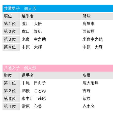
共通男子 個人形
順位
選手名
所属
第１位
荒川 大悟
鹿屋東
第２位
虎口 隆紀
西紫原
第３位
米良 幸之助
米良幸之助
第４位
中原 大輝
中原 大輝
共通女子 個人形
順位
選手名
所属
第１位
中尾 日向子
鹿大附属
第２位
肥後 ことね
吉野
第３位
東中川 莉彩
紫原
第４位
當原 心美
赤木名