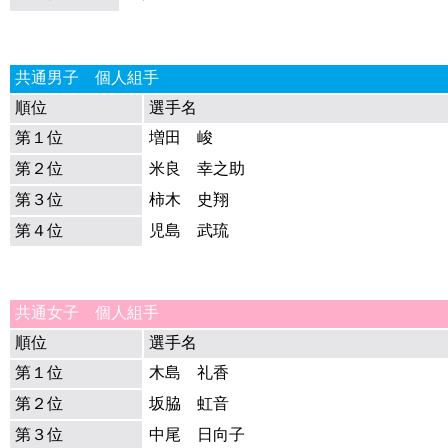
共通男子 個人組手
順位
選手名
第１位
増田 峻
第２位
米良 幸之助
第３位
柿木 史翔
第４位
児島 武琉
共通女子 個人組手
順位
選手名
第１位
木島 礼香
第２位
坂脇 虹音
第３位
中尾 日向子