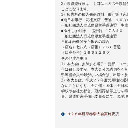
2）県連盟役員は、１口以上の広告協賛
ことになります。
3）広告料の振込先※原則、銀行振り込
■南日本銀行 花棚支店 普通 １０３
一般社団法人鹿児島県空手道連盟 事務
■ゆうちょ銀行 （記号）１７８４０ 
一般社団法人鹿児島県空手道連盟
＊他金融機関から振込の場合
（店名）七八八（店番）７８８普通
（口座番号）２６６３２６０
その他注意事項
1）本大会に参加する選手・監督・コー
付は致しますが、本大会分の締切を４月
県連盟会員登録がない場合は、出場・参
2）本大会は、平成２７年度の県強化選
ないことになり、全九州・国体・全日本
学校や会社の都合、冠婚葬祭等止むを得
員、県連盟選手強化委員会にて、欠場理
Ｈ２８年度県春季大会実施要項