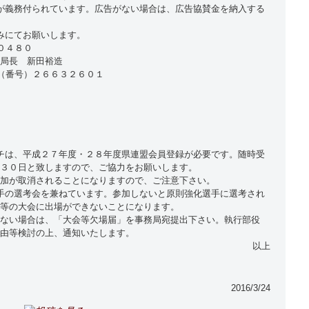
が義務付られています。広告がない場合は、広告協賛金を納入する
みにてお願いします。
０４８０
局長 新田裕造
（番号）２６６３２６０１
チは、平成２７年度・２８年度県連盟会員登録が必要です。随時受
３０日と致しますので、ご協力をお願いします。
加が取消されることになりますので、ご注意下さい。
手の選考会を兼ねています。参加しないと原則強化選手に選考され
等の大会に出場ができないことになります。
ない場合は、「大会等欠場届」を事務局宛提出下さい。執行部役
由等検討の上、通知いたします。
以上
2016/3/24