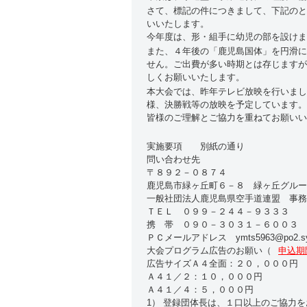
さて、標記の件につきまして、下記のと
いいたします。
今年度は、形・組手に幼児の部を設けま
また、４年後の「鹿児島国体」を円滑に
せん。ご出費が多い時期とは存じますが
しくお願いいたします。
本大会では、昨年テレビ放映を行いまし
様、決勝戦等の放映を予定しています。
皆様のご理解とご協力を重ねてお願いい
実施要項 別紙の通り
問い合わせ先
〒８９２－０８７４
鹿児島市緑ヶ丘町６－８ 緑ヶ丘グルー
一般社団法人鹿児島県空手道連盟 事務
ＴＥＬ ０９９－２４４－９３３３
携 帯 ０９０－３０３１－６００３
ＰＣメールアドレス ymts5963@po2.syna
大会プログラム広告のお願い（
申込期
広告サイズＡ４全面：２０，０００円
Ａ４１／２：１０，０００円
Ａ４１／４：５，０００円
1） 登録団体長は、１口以上のご協力