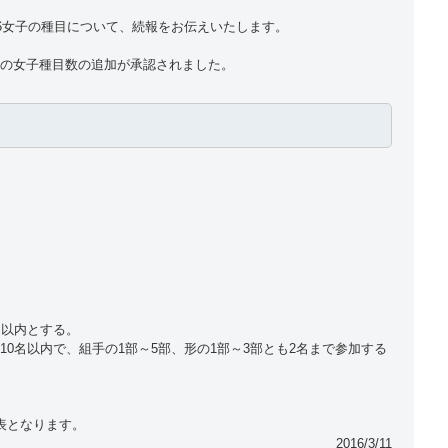
16女子の種目について、続報をお伝えいたします。
の女子種目数の追加が承認されました。
名以内とする。
10名以内で、
組手の1部～5部、形の1部～
3部とも2名まで参加する
。
表となります。
2016/3/11