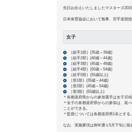
先日お伝えいたしましたマスターズ20
日本体育協会において無事、空手道競技
女子
［組手1部］(35歳～39歳)
［組手2部］(40歳～44歳)
［組手3部］(45歳～49歳)
［組手4部］(50歳～54歳)
［組手5部］(55歳以上)
［形1部］(35歳～44歳)
［形2部］(45歳～54歳)
［形3部］(55歳以上)
＊各都道府県からの参加選手は女子10
＊女子の各都道府県からの参加は、延べ
ことができる。
＊監督については各都道府県1名とする
なお、実施要項は例年通り5月下旬に発