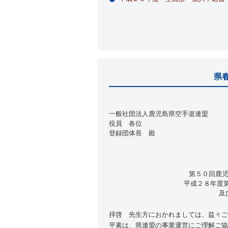
県
一般社団法人鹿児島県空手道連盟
役員 各位
登録団体長 殿
第５０回鹿
平成２８年度
及
拝啓 先生方におかれましては、益々ご
平素は、県連盟の事業運営にご理解ご協