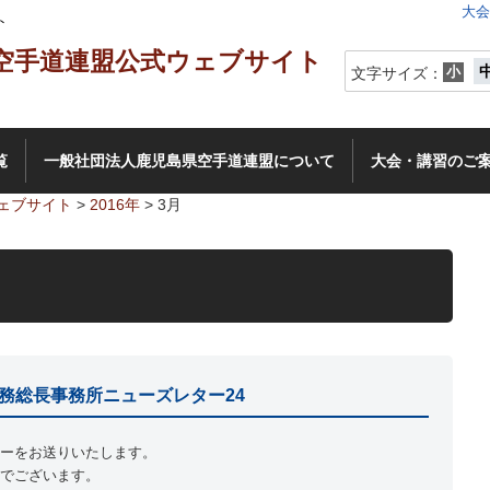
大会
ト
小
文字サイズ：
覧
一般社団法人鹿児島県空手道連盟について
大会・講習のご
ェブサイト
>
2016年
>
3月
事務総長事務所ニューズレター24
ーをお送りいたします。
でございます。