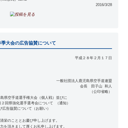
2016/3/28
春季大会の広告協賛について
平成２８年２月１７日
一般社団法人鹿児島県空手道連盟
会長 田子山 和人
（公印省略）
児島県空手道選手権大会（個人戦）並びに
第２回県強化選手選考会について （通知）
び広告協賛について（お願い）
清栄のこととお慶び申し上げます。
力を頂きまして厚くお礼申し上げます。