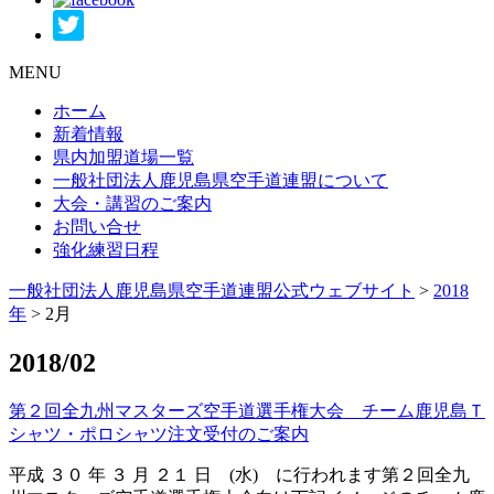
MENU
ホーム
新着情報
県内加盟道場一覧
一般社団法人鹿児島県空手道連盟について
大会・講習のご案内
お問い合せ
強化練習日程
一般社団法人鹿児島県空手道連盟公式ウェブサイト
>
2018
年
>
2月
2018/02
第２回全九州マスターズ空手道選手権大会 チーム鹿児島Ｔ
シャツ・ポロシャツ注文受付のご案内
平成 ３０ 年 ３ 月 ２１ 日 (水) に行われます第２回全九