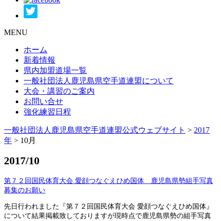
MENU
ホーム
新着情報
県内加盟道場一覧
一般社団法人鹿児島県空手道連盟について
大会・講習のご案内
お問い合せ
強化練習日程
一般社団法人鹿児島県空手道連盟公式ウェブサイト
>
2017
年
>
10月
2017/10
第７２回国民体育大会 愛顔つなぐえひめ国体 鹿児島県勢組手写真
募集のお願い
先日行われました『第７２回国民体育大会 愛顔つなぐえひめ国体』
について結果掲載致しておりますが現時点で鹿児島県勢の組手写真