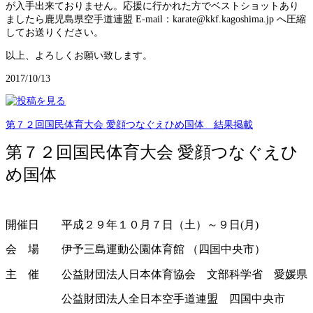
が入手出来ておりません。応援に行かれた方でベストショットあり
ましたら鹿児島県空手道連盟 E-mail：karate@kkf.kagoshima.jp へ圧縮
してお送りください。
以上、よろしくお願い致します。
2017/10/13
第７２回国民体育大会 愛顔つなぐえひめ国体 結果掲載
第７２回国民体育大会 愛顔つなぐえひ
め国体
開催日 平成２９年１０月７日（土）～９日(月)
会 場 伊予三島運動公園体育館 （四国中央市）
主 催 公益財団法人日本体育協会 文部科学省 愛媛県
公益財団法人全日本空手道連盟 四国中央市