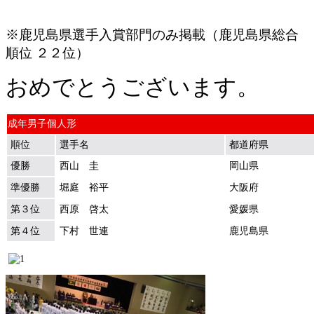
※鹿児島県選手入賞部門のみ掲載（鹿児島県総合
順位 ２２位）
おめでとうございます。
成年男子個人形
順位
選手名
都道府県
優勝
西山 圭
岡山県
準優勝
堀庭 裕平
大阪府
第３位
西原 啓太
愛媛県
第４位
下村 世連
鹿児島県