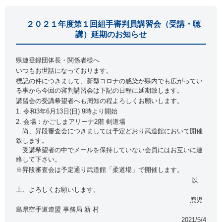
２０２１年度第１回組手審判員講習会（受講・聴
講）延期のお知らせ
県連登録団体長・関係者様へ
いつもお世話になっております。
標記の件につきまして、新型コロナの感染が県内でも広がってい
る事から今回の審判講習会は下記の日程に延期致します。
講習会の受講希望者へも周知の程よろしくお願いします。
1. 令和3年6月13日(日) 9時より開始
2. 会場：かごしまアリーナ2階 剣道場
尚、昇段審査会につきましては予定どおり武道館において開催
致します。
受講希望者の中でメールを保持していない会員にはお互いに連
絡して下さい。
※昇段審査会は予定通り武道館「柔道場」で開催します。
以
上、よろしくお願いします。
鹿児
島県空手道連盟 事務局 新 村
2021/5/4